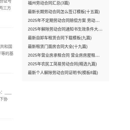
身份证号
福州劳动合同汇总(3篇)
、丙三方
最新长期劳动合同怎么签订模板(十五篇)
于___
2025年不定期劳动合同赔偿方案 劳动法不定期合同(优秀15篇)
2025年解除劳动合同通知书生效条件大全(12篇)
最新自卸车租赁合同下载模板(九篇)
民共和国
最新租赁门面房合同大全(十九篇)
平等的基
2025年营业房承租合同 营业房房屋租赁合同精选(9篇)
兹共同
2025年农民工简易劳动合同(精选九篇)
最新个人解除劳动合同证明书(模板8篇)
：___
以下协
建筑面