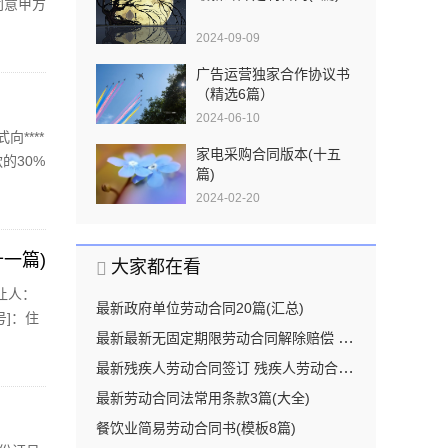
同意甲方
米；并
2024-09-09
广告运营独家合作协议书
（精选6篇）
2024-06-10
****
家电采购合同版本(十五
的30%
篇)
颍上支
2024-02-20
一篇)
大家都在看
让人：
最新政府单位劳动合同20篇(汇总)
号]：住
最新最新无固定期限劳动合同解除赔偿 无固定期限劳动合同条款(大全13篇)
和
最新残疾人劳动合同签订 残疾人劳动合同几年一签(优秀十六篇)
最新劳动合同法常用条款3篇(大全)
餐饮业简易劳动合同书(模板8篇)