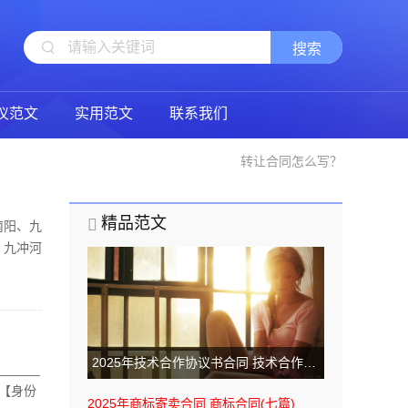
仪范文
实用范文
联系我们
转让合同怎么写？
精品范文
南阳、九
、九冲河
1.6
2025年技术合作协议书合同 技术合作协议书(4篇)
_____
__【身份
2025年商标寄卖合同 商标合同(七篇)