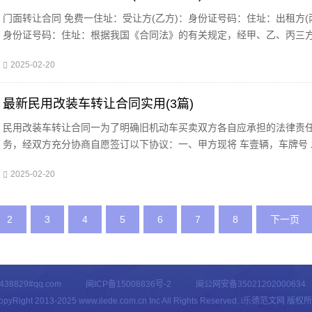
门面转让合同 免费一住址：受让方(乙方)：身份证号码：住址：出租方(
身份证号码：住址：根据我国《合同法》的有关规定，经甲、乙、丙三
商，就下述门面转让事宜达成如下协议：转让门面位于，建筑面积平方米
2025-02-20
为上述转让门
最新民用改装车转让合同实用(3篇)
民用改装车转让合同一为了明确旧机动车买卖双方各自应承担的法律责
务，经双方充分协商自愿签订以下协议：一、甲方现将 车壹辆，车牌号 
号 ，车驾号 车价： (￥ )当面交清现金后该所有权归乙方所有。二、乙
2025-02-20
格
2
3
4
5
6
7
8
下一页
8829#qq.com
闽ICP备15008836号-2
闽公网安备35021202000634
opyRight 2013-2025 www.ilede.com.cn Inc All Rights Reserved. i乐德范文网 版权