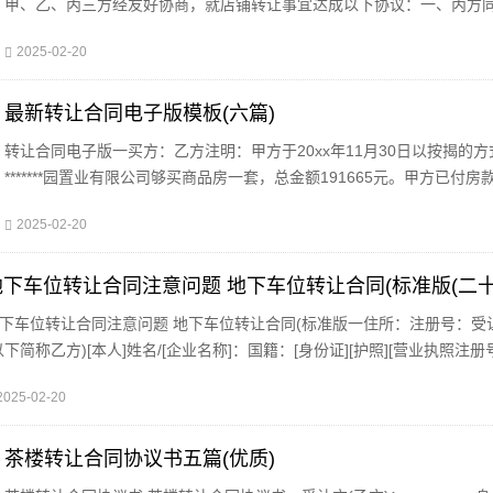
甲、乙、丙三方经友好协商，就店铺转让事宜达成以下协议：一、丙方
将自己位于街（路）号的店铺(原为：转让给乙方使用，建筑面积为平方
2025-02-20
保证乙方同等享有甲方
最新转让合同电子版模板(六篇)
转让合同电子版一买方：乙方注明：甲方于20xx年11月30日以按揭的方式向
*******园置业有限公司够买商品房一套，总金额191665元。甲方已付房款
付款金额为61665元。其余130000万元，向中国工商很行股份有限公司
2025-02-20
地下车位转让合同注意问题 地下车位转让合同(标准版(二十
下车位转让合同注意问题 地下车位转让合同(标准版一住所：注册号：受
以下简称乙方)[本人]姓名/[企业名称]：国籍：[身份证][护照][营业执照注册
：邮政编码：联系电话：依据《中华人民共和国物权法》、《中华人民共
2025-02-20
茶楼转让合同协议书五篇(优质)