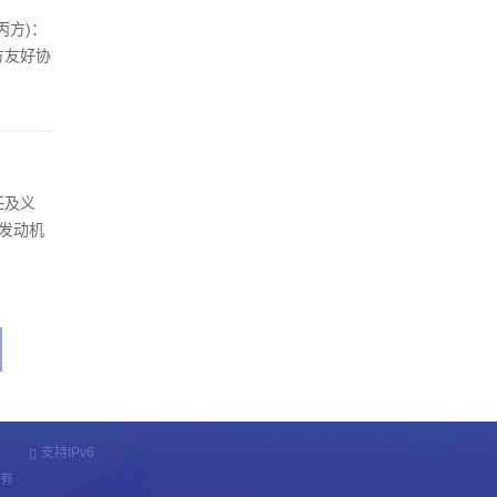
丙方)：
方友好协
;丙方
任及义
发动机
方以此价
支持IPv6
所有