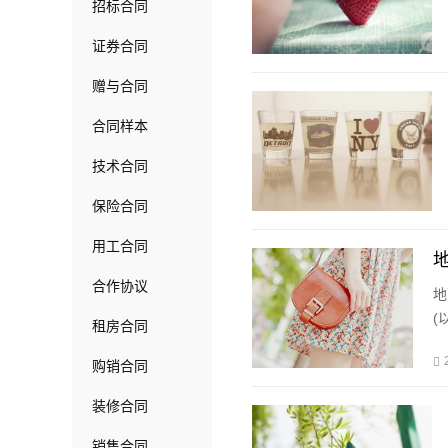
招标合同
证券合同
赠与合同
合同样本
技术合同
保险合同
用工合同
合作协议
地
(
租房合同
所
购销合同
装修合同
销售合同